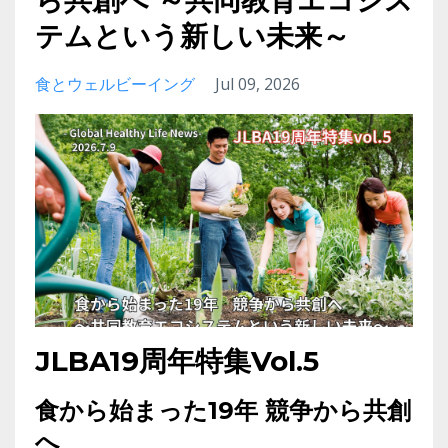
ら共創へ ～共同教育エコシス
テムという新しい未来～
食とウェルビーイング
Jul 09, 2026
JLBA19周年特集Vol.5
食から始まった19年 競争から共創
へ